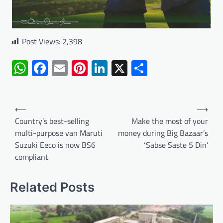
Post Views:
2,398
WhatsApp
Facebook
Email
Pinterest
LinkedIn
X
Share
Post
⟵
⟶
navigation
Country’s best-selling
Make the most of your
multi-purpose van Maruti
money during Big Bazaar’s
Suzuki Eeco is now BS6
‘Sabse Saste 5 Din’
compliant
Related Posts