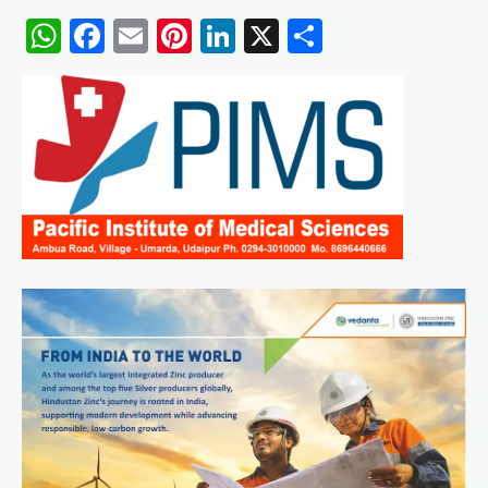
WhatsApp
Facebook
Email
Pinterest
LinkedIn
X
Share