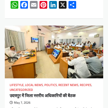
WhatsApp
Facebook
Email
Pinterest
LinkedIn
X
Share
LIFESTYLE
,
LOCAL NEWS
,
POLITICS
,
RECENT NEWS
,
RECIPES
,
UNCATEGORIZED
उदयपुर में जिला स्तरीय अधिकारियों की बैठक
May 7, 2026