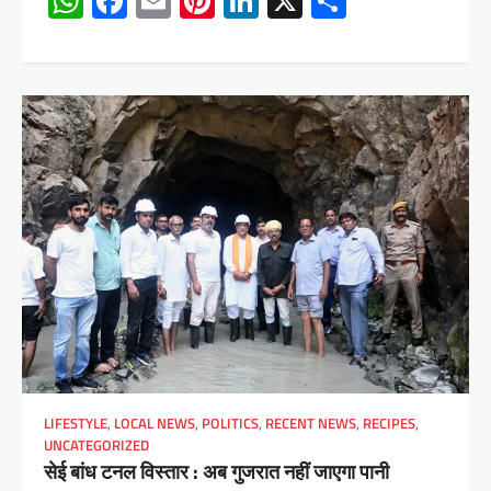
WhatsApp
Facebook
Email
Pinterest
LinkedIn
X
Share
LIFESTYLE
,
LOCAL NEWS
,
POLITICS
,
RECENT NEWS
,
RECIPES
,
UNCATEGORIZED
सेई बांध टनल विस्तार : अब गुजरात नहीं जाएगा पानी