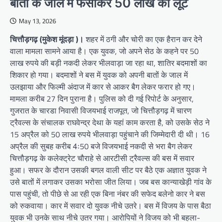
बातों के जाल में फंसाकर 50 लाख की लूट
May 13, 2026
चित्तौड़गढ़ (मुकेश मूंदड़ा )।
शहर में ठगी और चोरी का एक हैरान कर देने
वाला मामला सामने आया है। एक युवक, जो अपने सेठ के कहने पर 50
लाख रुपये की बड़ी नकदी लेकर भीलवाड़ा जा रहा था, शातिर बदमाशों का
शिकार हो गया। बदमाशों ने बस में युवक को अपनी बातों के जाल में
उलझाया और फिल्मी अंदाज में कार से आकर बैग लेकर फरार हो गए।
मामला करीब 27 दिन पुराना है। पुलिस को दी गई रिपोर्ट के अनुसार,
गुजरात के चारडा निवासी विजयभाई राजपूत, जो चित्तौड़गढ़ में चारण
ट्रैवल्स के संचालक राघवेन्द्र देथा के यहां काम करता है, को उसके सेठ ने
15 अप्रैल को 50 लाख रुपये भीलवाड़ा पहुंचाने की जिम्मेदारी दी थी। 16
अप्रैल की सुबह करीब 4ः50 बजे विजयभाई नकदी से भरा बैग लेकर
चित्तौड़गढ़ के कलेक्ट्रेट चौराहे से आरटीसी ट्रैवल्स की बस में सवार
हुआ। सफर के दौरान उसकी बगल वाली सीट पर बैठे एक अज्ञात युवक ने
उसे बातों में लगाकर उसका भरोसा जीत लिया। जब बस कान्याखेड़ी गांव के
पास पहुंची, तो पीछे से आ रही एक बिना नंबर की सफेद बलेनो कार ने बस
को रुकवाया। कार में सवार दो युवक नीचे उतरे। बस में विजय के पास बैठा
युवक भी उनके साथ नीचे उतर गया। आरोपियों ने विजय को भी बहला-