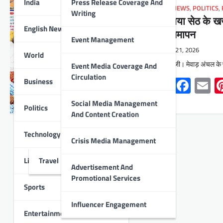
India
Press Release Coverage And
LOCAL NEWS
,
POLITICS
,
Writing
सांवलिया सेठ के ख
English News
हुआ समापन
Event Management
May 21, 2026
World
सांवलियाजी। मेवाड़ अंचल के 
Event Media Coverage And
Circulation
Whats
Face
E
Business
Social Media Management
Politics
And Content Creation
Technology
Crisis Media Management
Lifestyle
Travel
Advertisement And
Promotional Services
Sports
Influencer Engagement
Entertainment