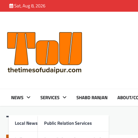
Skip
Sat, Aug 8, 2026
to
content
NEWS
SERVICES
SHABD RANJAN
ABOUT/CO
Tag:
87
Local News
Public Relation Services