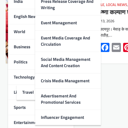
India
Press Release Coverage And
LIFESTYLE
,
LOCAL NEWS
Writing
श्री कृष्णा कल्याण 
English News
May 13, 2026
Event Management
सलूम्बर/उदयपुर। मेवाड़ के सलू
World
कल्लाजी राठौड़,…
Event Media Coverage And
Whats
Face
E
Circulation
Business
Social Media Management
Politics
And Content Creation
Technology
Crisis Media Management
Lifestyle
Travel
Advertisement And
Promotional Services
Sports
Influencer Engagement
Entertainment