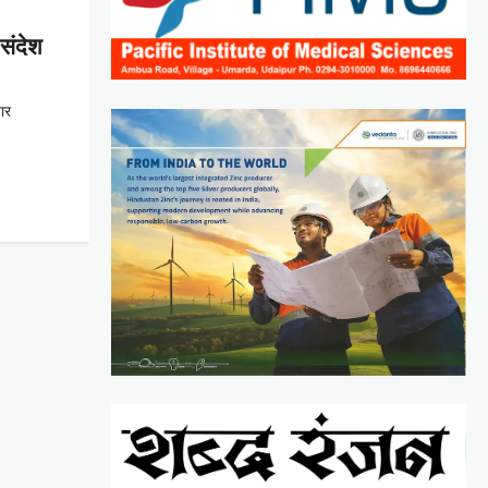
 संदेश
तार