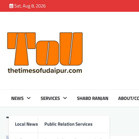
Skip
Sat, Aug 8, 2026
to
content
NEWS
SERVICES
SHABD RANJAN
ABOUT/CO
Tag:
Amba Mataji
Local News
Public Relation Services