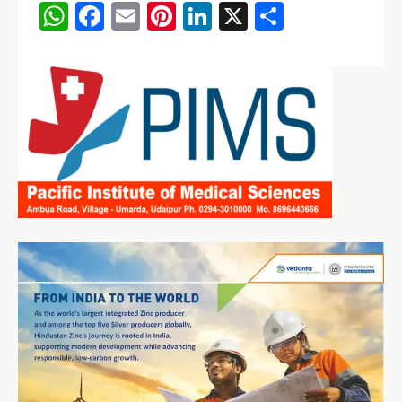
WhatsApp
Facebook
Email
Pinterest
LinkedIn
X
Share