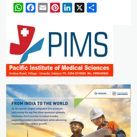
WhatsApp
Facebook
Email
Pinterest
LinkedIn
X
Share