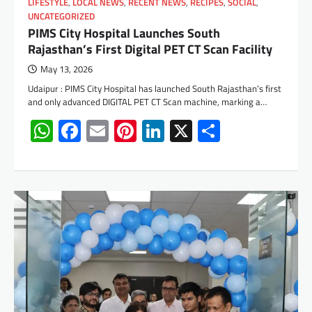
LIFESTYLE
,
LOCAL NEWS
,
RECENT NEWS
,
RECIPES
,
SOCIAL
,
UNCATEGORIZED
PIMS City Hospital Launches South
Rajasthan’s First Digital PET CT Scan Facility
May 13, 2026
Udaipur : PIMS City Hospital has launched South Rajasthan’s first
and only advanced DIGITAL PET CT Scan machine, marking a…
WhatsApp
Facebook
Email
Pinterest
LinkedIn
X
Share