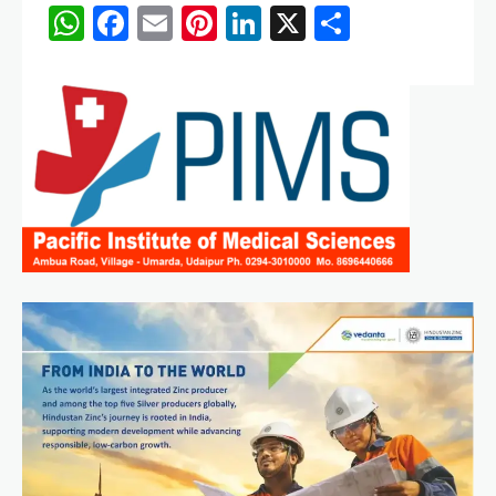
WhatsApp
Facebook
Email
Pinterest
LinkedIn
X
Share