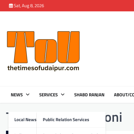
Skip
Sat, Aug 8, 2026
to
content
NEWS
SERVICES
SHABD RANJAN
ABOUT/CO
Tag:
Dr. Monika Soni
Local News
Public Relation Services