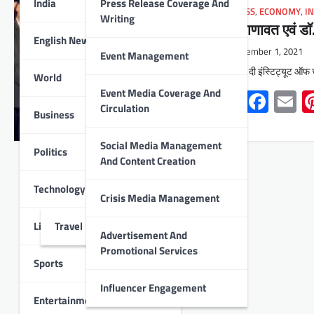
India
Press Release Coverage And
BUSINESS
,
ECONOMY
,
I
Writing
प्रो. भाणावत एवं डॉ
English News
September 1, 2021
Event Management
उदयपुर। दी इंस्टिट्यूट ऑफ चा
World
Event Media Coverage And
Whats
Face
E
Circulation
Business
Social Media Management
Politics
And Content Creation
Technology
Crisis Media Management
Lifestyle
Travel
Advertisement And
Promotional Services
Sports
Influencer Engagement
Entertainment