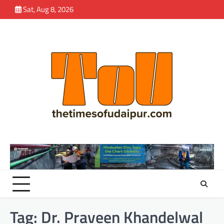
Skip
Sat, Aug 8, 2026
to
content
Tag:
Dr. Praveen Khandelwal