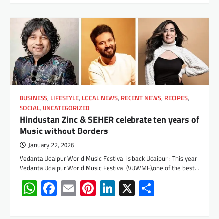
BUSINESS
,
LIFESTYLE
,
LOCAL NEWS
,
RECENT NEWS
,
RECIPES
,
SOCIAL
,
UNCATEGORIZED
Hindustan Zinc & SEHER celebrate ten years of
Music without Borders
January 22, 2026
Vedanta Udaipur World Music Festival is back Udaipur : This year,
Vedanta Udaipur World Music Festival (VUWMF),one of the best…
WhatsApp
Facebook
Email
Pinterest
LinkedIn
X
Share