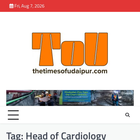
Skip
Fri, Aug 7, 2026
to
content
Tag:
Head of Cardiology