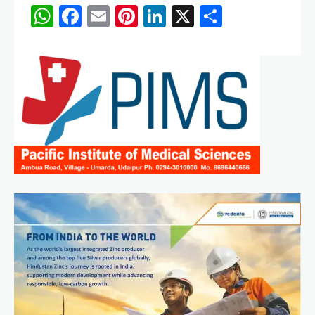
WhatsApp
Facebook
Email
Pinterest
LinkedIn
X
Share