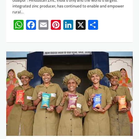
integrated zinc producer, has continued to enable and empower
rural…
WhatsApp
Facebook
Email
Pinterest
LinkedIn
X
Share