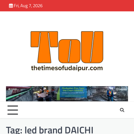
Skip
Fri, Aug 7, 2026
to
content
Tag:
led brand DAICHI