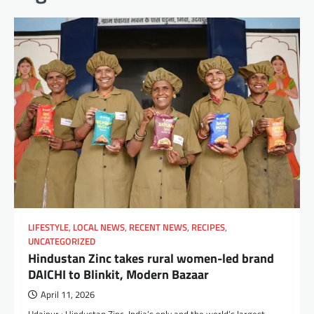
LIFESTYLE
,
LOCAL NEWS
,
RECENT NEWS
,
RECIPES
,
UNCATEGORIZED
Hindustan Zinc takes rural women-led brand
DAICHI to Blinkit, Modern Bazaar
April 11, 2026
Udaipur : Hindustan Zinc, India’s only and the world’s largest