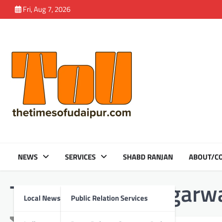
Skip
Fri, Aug 7, 2026
to
content
NEWS
SERVICES
SHABD RANJAN
ABOUT/CO
Tag:
Leela Devi Agarw
Local News
Public Relation Services