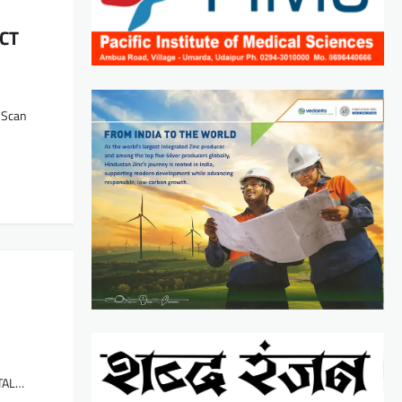
 CT
T Scan
T
GITAL…