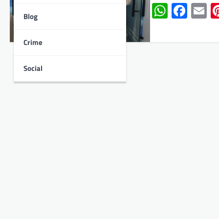
Whats
Face
E
Blog
Crime
Social