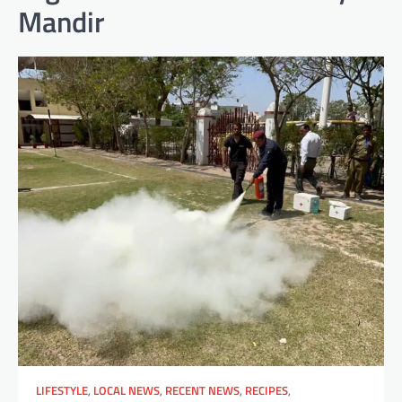
Mandir
LIFESTYLE
,
LOCAL NEWS
,
RECENT NEWS
,
RECIPES
,