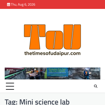
Skip
Thu, Aug 6, 2026
to
content
Tag:
Mini science lab