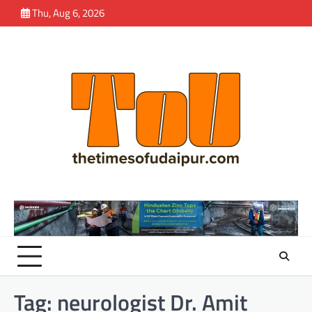
Skip
Thu, Aug 6, 2026
to
content
Tag:
neurologist Dr. Amit