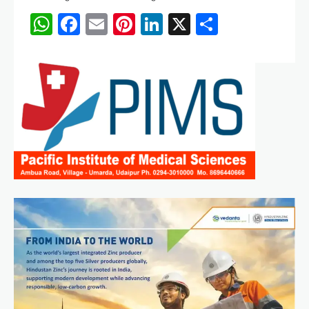
WhatsApp
Facebook
Email
Pinterest
LinkedIn
X
Share