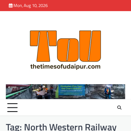
Skip
Mon, Aug 10, 2026
to
content
Tag:
North Western Railway