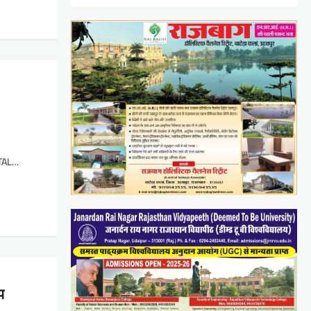
T
GITAL…
प