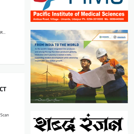
िटल…
 CT
T Scan