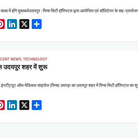
लब में होंगे मुकाबलेउदयपुर : पिम्स सिटी हॉस्पिटल द्वारा आयोजित एवं सॉलिटेयर के सह-प्रायो
App
book
mail
Pinterest
LinkedIn
X
Share
ECENT NEWS
,
TECHNOLOGY
ल उदयपुर शहर में शुरू
ंस्टीट्यूट ऑफ मेडिकल साइंसेज (पिम्स) उमरड़ा का उदयपुर शहर में पिम्स सिटी हॉस्पिटल का शु
App
book
mail
Pinterest
LinkedIn
X
Share