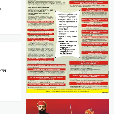
जन…
भारंभ