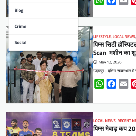
Blog
Crime
LIFESTYLE
,
LOCAL NEWS
Social
पिम्स सिटी हॉस्पि
Scan मशीन का शु
May 12, 2026
उदयपुर। दक्षिण राजस्थान में 
Whats
Face
E
LOCAL NEWS
,
RECENT N
पिम्स मेवाड़ कप 2