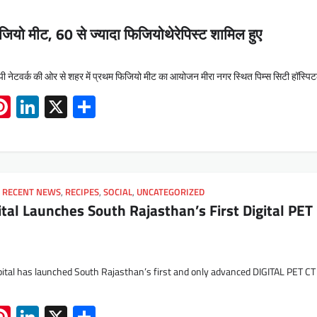
जियो मीट, 60 से ज्यादा फिजियोथेरेपिस्ट शामिल हुए
ी नेटवर्क की ओर से शहर में प्रथम फिजियो मीट का आयोजन मीरा नगर स्थित पिम्स सिटी हॉस्प
App
book
mail
Pinterest
LinkedIn
X
Share
,
RECENT NEWS
,
RECIPES
,
SOCIAL
,
UNCATEGORIZED
tal Launches South Rajasthan’s First Digital PET
pital has launched South Rajasthan’s first and only advanced DIGITAL PET C
App
book
mail
Pinterest
LinkedIn
X
Share