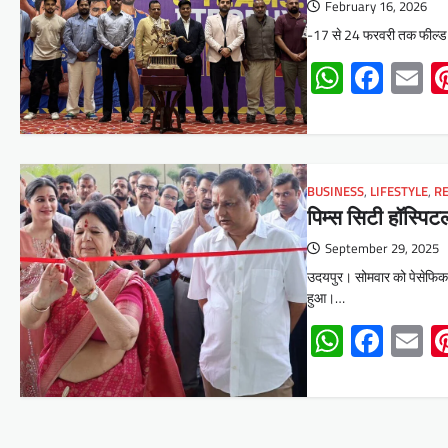
February 16, 2026
-17 से 24 फरवरी तक फील्ड क्
Whats
Face
E
BUSINESS
,
LIFESTYLE
,
R
पिम्स सिटी हॉस्पिट
September 29, 2025
उदयपुर। सोमवार को पेसेफिक इ
हुआ।…
Whats
Face
E