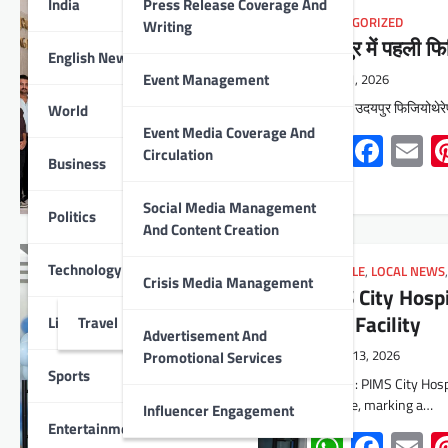
India
Press Release Coverage And
UNCATEGORIZED
Writing
उदयपुर में पहली फि
English News
Event Management
July 1, 2026
उदयपुर। उदयपुर फिजियोथेरेप
World
Event Media Coverage And
Whats
Face
E
Circulation
Business
Social Media Management
Politics
And Content Creation
Technology
LIFESTYLE
,
LOCAL NEWS
Crisis Media Management
PIMS City Hospi
Scan Facility
Lifestyle
Travel
Advertisement And
Promotional Services
May 13, 2026
Sports
Udaipur : PIMS City Hos
machine, marking a…
Influencer Engagement
Entertainment
Whats
Face
E