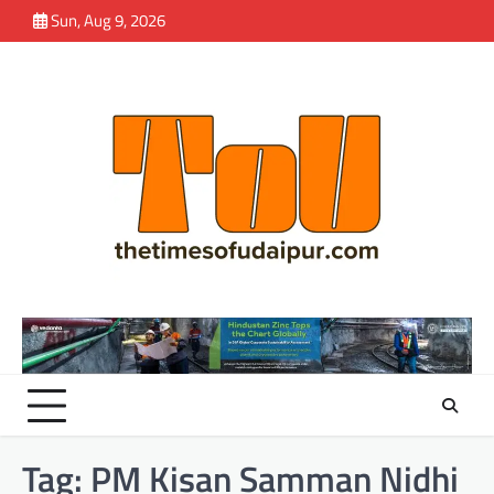
Skip
Sun, Aug 9, 2026
to
content
Tag:
PM Kisan Samman Nidhi