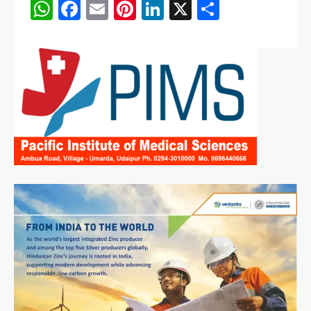
WhatsApp
Facebook
Email
Pinterest
LinkedIn
X
Share