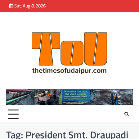
Skip
Sat, Aug 8, 2026
to
content
Tag:
President Smt. Draupadi