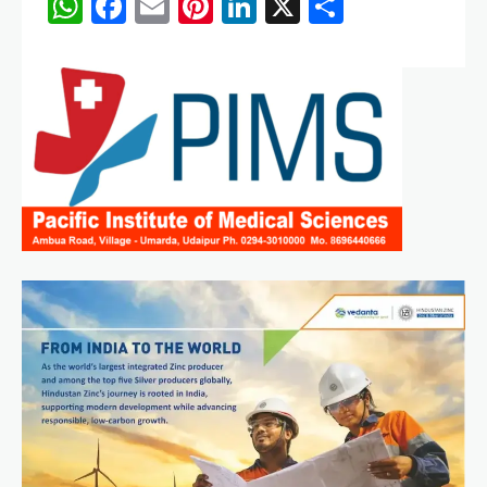
WhatsApp
Facebook
Email
Pinterest
LinkedIn
X
Share