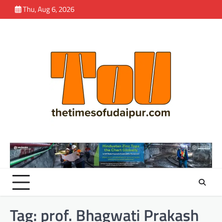
Skip
Thu, Aug 6, 2026
to
content
Tag:
prof. Bhagwati Prakash