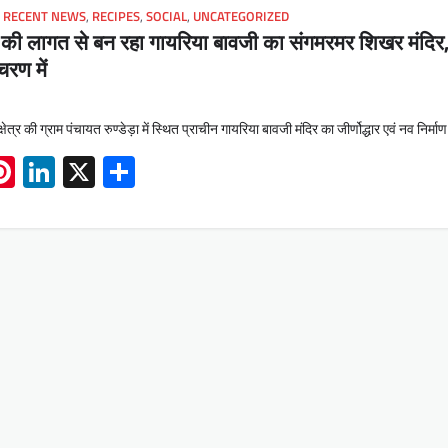
,
RECENT NEWS
,
RECIPES
,
SOCIAL
,
UNCATEGORIZED
लाख की लागत से बन रहा गायरिया बावजी का संगमरमर शिखर मंदिर
चरण में
्र की ग्राम पंचायत रुण्डेड़ा में स्थित प्राचीन गायरिया बावजी मंदिर का जीर्णोद्धार एवं नव निर्मा
App
book
mail
Pinterest
LinkedIn
X
Share