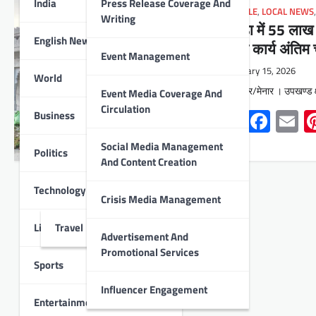
India
Press Release Coverage And
LIFESTYLE
,
LOCAL NEWS
Writing
रुण्डेड़ा में 55 
English News
निर्माण कार्य अंतिम 
Event Management
January 15, 2026
World
वल्लभनगर/मेनार । उपखण्ड क्षेत
Event Media Coverage And
Circulation
Whats
Face
E
Business
Social Media Management
Politics
And Content Creation
Technology
Crisis Media Management
Lifestyle
Travel
Advertisement And
Promotional Services
Sports
Influencer Engagement
Entertainment