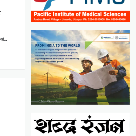
र
लाओं…