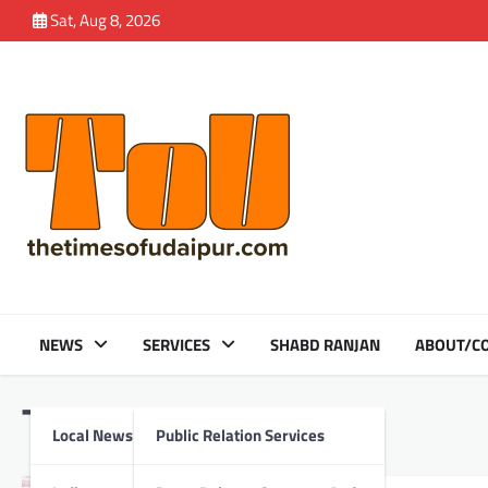
Skip
Sat, Aug 8, 2026
to
content
NEWS
SERVICES
SHABD RANJAN
ABOUT/CO
Tag:
Sakhi Utsav
Local News
Public Relation Services