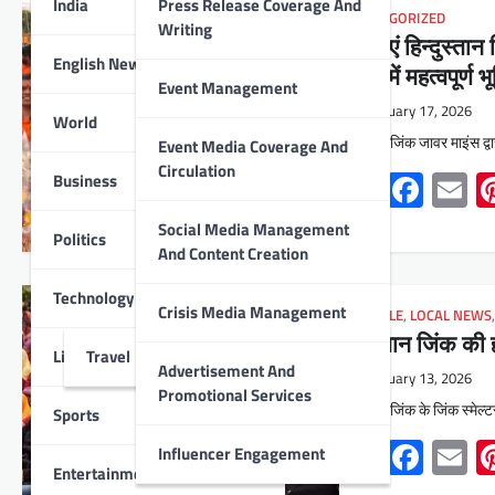
India
Press Release Coverage And
UNCATEGORIZED
Writing
महिलाएं हिन्दुस्ता
English News
बनाने में महत्वपूर्
Event Management
February 17, 2026
World
हिंदुस्तान जिंक जावर माइंस 
Event Media Coverage And
Circulation
Whats
Face
E
Business
Social Media Management
Politics
And Content Creation
Technology
Crisis Media Management
LIFESTYLE
,
LOCAL NEWS
हिंदुस्तान जिंक की
Lifestyle
Travel
Advertisement And
February 13, 2026
Promotional Services
हिंदुस्तान जिंक के जिंक स्
Sports
Whats
Face
E
Influencer Engagement
Entertainment