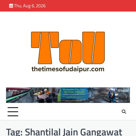
Skip
Thu, Aug 6, 2026
to
content
Tag:
Shantilal Jain Gangawat