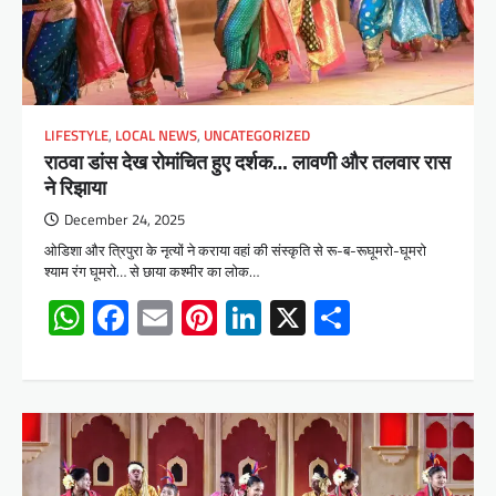
LIFESTYLE
,
LOCAL NEWS
,
UNCATEGORIZED
राठवा डांस देख रोमांचित हुए दर्शक… लावणी और तलवार रास
ने रिझाया
December 24, 2025
ओडिशा और त्रिपुरा के नृत्यों ने कराया वहां की संस्कृति से रू-ब-रूघूमरो-घूमरो
श्याम रंग घूमरो… से छाया कश्मीर का लोक…
WhatsApp
Facebook
Email
Pinterest
LinkedIn
X
Share