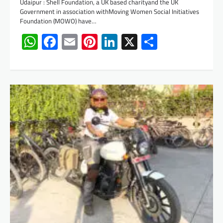
Udaipur : Shell Foundation, a UK based charityand the UK
Government in association withMoving Women Social Initiatives
Foundation (MOWO) have…
WhatsApp
Facebook
Email
Pinterest
LinkedIn
X
Share