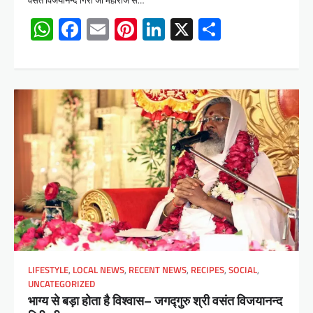
वसंत विजयानन्द गिरी जी महाराज से…
WhatsApp
Facebook
Email
Pinterest
LinkedIn
X
Share
LIFESTYLE
,
LOCAL NEWS
,
RECENT NEWS
,
RECIPES
,
SOCIAL
,
UNCATEGORIZED
भाग्य से बड़ा होता है विश्वास– जगद्गुरु श्री वसंत विजयानन्द