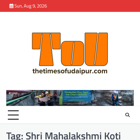
Skip
Sun, Aug 9, 2026
to
content
Tag:
Shri Mahalakshmi Koti