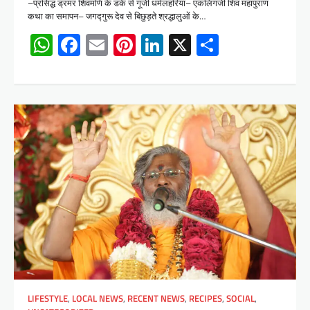
–प्रसिद्ध ड्रमर शिवमणि के डंके से गूंजी धर्मलहरियां– एकलिंगजी शिव महापुराण
कथा का समापन– जगद्गुरू देव से बिछुड़ते श्रद्धालुओं के…
WhatsApp
Facebook
Email
Pinterest
LinkedIn
X
Share
LIFESTYLE
,
LOCAL NEWS
,
RECENT NEWS
,
RECIPES
,
SOCIAL
,