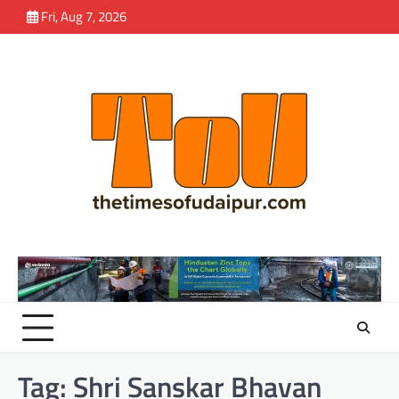
Skip
Fri, Aug 7, 2026
to
content
Tag:
Shri Sanskar Bhavan