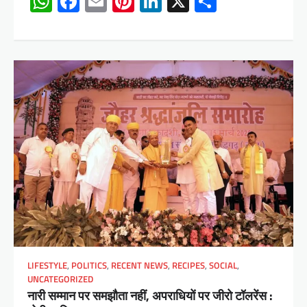
WhatsApp
Facebook
Email
Pinterest
LinkedIn
X
Share
LIFESTYLE
,
POLITICS
,
RECENT NEWS
,
RECIPES
,
SOCIAL
,
UNCATEGORIZED
नारी सम्मान पर समझौता नहीं, अपराधियों पर जीरो टॉलरेंस :