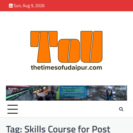
Skip
Sun, Aug 9, 2026
to
content
Tag:
Skills Course for Post