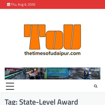
Skip
Thu, Aug 6, 2026
to
content
Tag:
State-Level Award