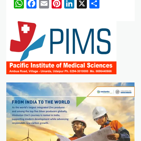
WhatsApp
Facebook
Email
Pinterest
LinkedIn
X
Share