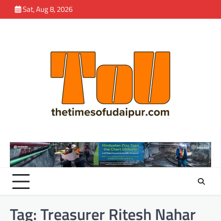
Skip
Sat, Aug 8, 2026
to
content
Tag:
Treasurer Ritesh Nahar