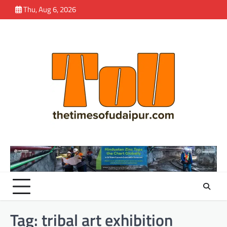
Skip
Thu, Aug 6, 2026
to
content
Tag:
tribal art exhibition