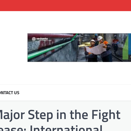
NTACT US
ajor Step in the Fight
ease: International