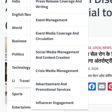
India
Press Release Coverage And
‘Hibiscus’ Drug Trial 
Writing
English News
College
Event Management
World
Event Media Coverage And
Circulation
Business
LIFESTYLE
,
LOCAL NEWS
Social Media Management
सिकल सेल रोग के 
Politics
And Content Creation
शुरू होगा अंतर्राष्
Technology
May 5, 2026
Crisis Media Management
देश का दूसरा सेंटर ऑफ कॉम्
Lifestyle
Travel
Whats
Face
E
Advertisement And
Promotional Services
Sports
Influencer Engagement
Entertainment