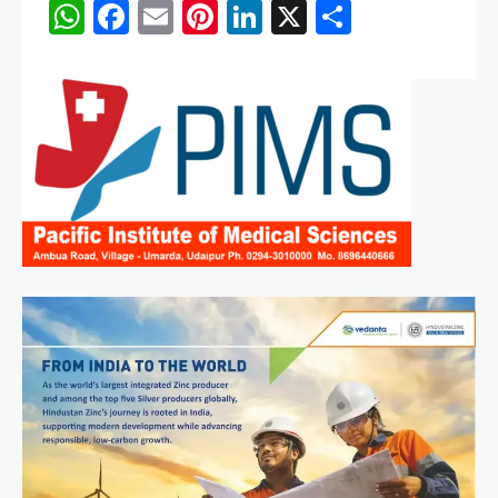
WhatsApp
Facebook
Email
Pinterest
LinkedIn
X
Share