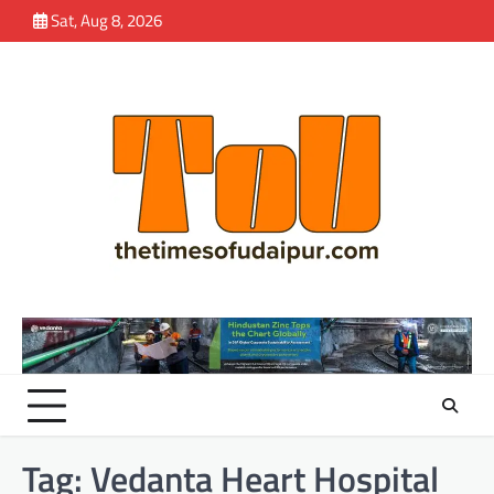
Skip
Sat, Aug 8, 2026
to
content
Tag:
Vedanta Heart Hospital