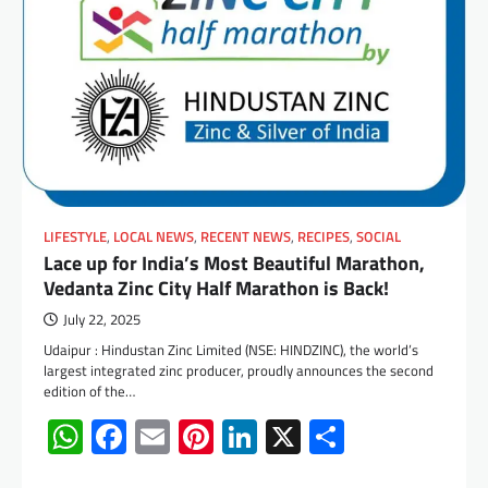
LIFESTYLE
,
LOCAL NEWS
,
RECENT NEWS
,
RECIPES
,
SOCIAL
Lace up for India’s Most Beautiful Marathon,
Vedanta Zinc City Half Marathon is Back!
July 22, 2025
Udaipur : Hindustan Zinc Limited (NSE: HINDZINC), the world’s
largest integrated zinc producer, proudly announces the second
edition of the…
WhatsApp
Facebook
Email
Pinterest
LinkedIn
X
Share