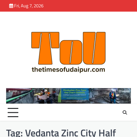
Skip
Fri, Aug 7, 2026
to
content
Tag:
Vedanta Zinc City Half