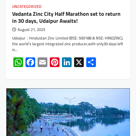
UNCATEGORIZED
Vedanta Zinc City Half Marathon set to return
in 30 days, Udaipur Awaits!
August 21, 2025
Udaipur : Hindustan Zinc Limited (BSE: 500188 & NSE: HINDZINC),
the world’s largest integrated zinc producer,with only30 days left
is…
WhatsApp
Facebook
Email
Pinterest
LinkedIn
X
Share