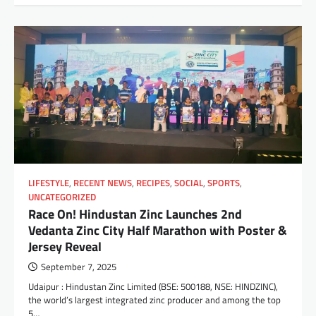
LIFESTYLE
,
RECENT NEWS
,
RECIPES
,
SOCIAL
,
SPORTS
,
UNCATEGORIZED
Race On! Hindustan Zinc Launches 2nd
Vedanta Zinc City Half Marathon with Poster &
Jersey Reveal
September 7, 2025
Udaipur : Hindustan Zinc Limited (BSE: 500188, NSE: HINDZINC),
the world’s largest integrated zinc producer and among the top
5…