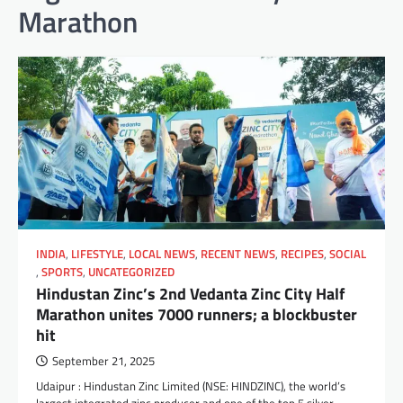
Marathon
INDIA
,
LIFESTYLE
,
LOCAL NEWS
,
RECENT NEWS
,
RECIPES
,
SOCIAL
,
SPORTS
,
UNCATEGORIZED
Hindustan Zinc’s 2nd Vedanta Zinc City Half
Marathon unites 7000 runners; a blockbuster
hit
September 21, 2025
Udaipur : Hindustan Zinc Limited (NSE: HINDZINC), the world’s
largest integrated zinc producer and one of the top 5 silver