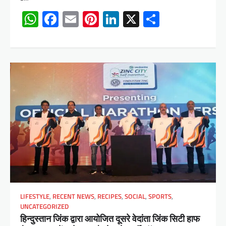
WhatsApp
Facebook
Email
Pinterest
LinkedIn
X
Share
LIFESTYLE
,
RECENT NEWS
,
RECIPES
,
SOCIAL
,
SPORTS
,
UNCATEGORIZED
हिन्दुस्तान जिंक द्वारा आयोजित दूसरे वेदांता जिंक सिटी हाफ