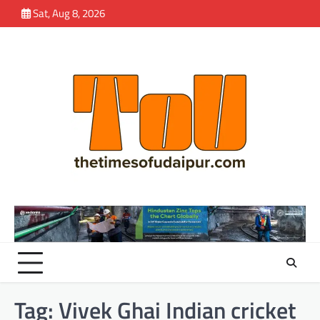
Skip
Sat, Aug 8, 2026
to
content
Tag:
Vivek Ghai Indian cricket