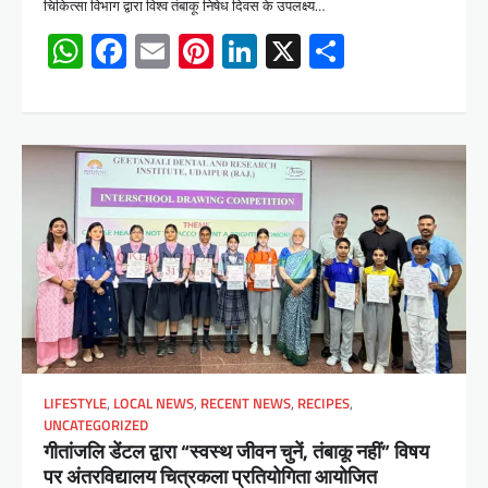
चिकित्सा विभाग द्वारा विश्व तंबाकू निषेध दिवस के उपलक्ष्य…
WhatsApp
Facebook
Email
Pinterest
LinkedIn
X
Share
LIFESTYLE
,
LOCAL NEWS
,
RECENT NEWS
,
RECIPES
,
UNCATEGORIZED
गीतांजलि डेंटल द्वारा “स्वस्थ जीवन चुनें, तंबाकू नहीं” विषय
पर अंतरविद्यालय चित्रकला प्रतियोगिता आयोजित