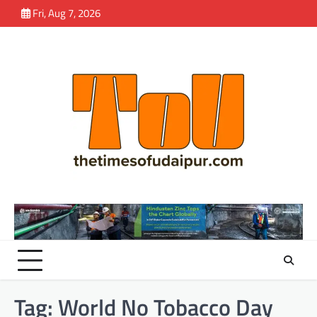
Skip
Fri, Aug 7, 2026
to
content
Tag:
World No Tobacco Day