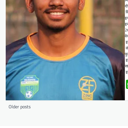
दो
वि
इन
इस
26
वे
इस
कं
फु
इस
सा
इन
Posts
Older posts
navigation