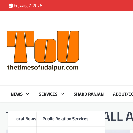
Skip
Fri, Aug 7, 2026
to
content
NEWS
SERVICES
SHABD RANJAN
ABOUT/CO
Tag:
ZINC FOOTBALL 
Local News
Public Relation Services