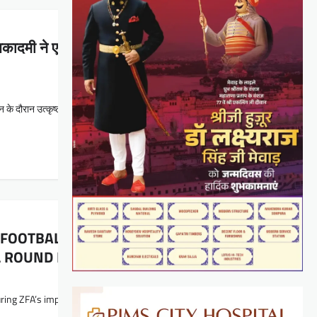
ॉल अकादमी ने एआईएफएफ अंडर-18 एलीट लीग के फाइनल राउंड मे
 के दौरान उत्कृष्ट…
FOOTBALL STAGE; PLAY CRUCIAL ROLE IN ZINC
 ROUND IN AIFF UNDER-18 ELITE LEAGUE
ing ZFA’s impressive Zonal Round campaign Udaipur : Hindustan Zinc,…