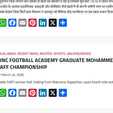
ंदुस्तान जिंक लगभग चार दशकों से खेलों को सहयोग दे रहा है,जिसकी शुरुआत 1976 में ज़ावर स्थित 
टबॉल के अलावा एथलेटिक्स, कबड्डी और वॉलीबॉल जैसे खेलों में भी कंपनी जमीनी स्तर पर प्रति
के वेदांता जिंक सिटी हाफ मैराथन ने उदयपुर को वैश्विक दौड़ मानचित्र पर एक खास स्थान दिला
WhatsApp
Facebook
Email
Pinterest
LinkedIn
X
Share
OCAL NEWS
,
RECENT NEWS
,
RECIPES
,
SPORTS
,
UNCATEGORIZED
ZINC FOOTBALL ACADEMY GRADUATE MOHAMMED 
SAFF CHAMPIONSHIP
March 24, 2026
reble SAFF winner Kaif, hailing from Makrana, Rajasthan, eyes fourth title wi
WhatsApp
Facebook
Email
Pinterest
LinkedIn
X
Share