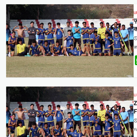
U
ज
क
ज़
L
Z
F
Y