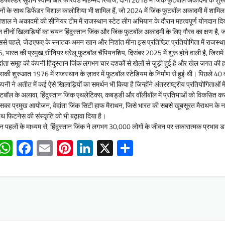
नों के साथ डिफेंडर विशाल कालोशिया भी शामिल हैं, जो 2024 में जिंक फुटबॉल अकादमी में शाम
शाल ने अकादमी की सीनियर टीम में राजस्थान स्टेट लीग अभियान के दौरान महत्वपूर्ण योगदान दि
 तीनों खिलाड़ियों का चयन हिंदुस्तान जिंक और जिंक फुटबॉल अकादमी के लिए गौरव का क्षण है,
से पहले, जेडएफए के स्नातक अमन खान और निशांत मीना इस प्रतिष्ठित प्रतियोगिता में राजस्था
, भारत की प्रमुख सीनियर घरेलू फुटबॉल चैंपियनशिप, दिसंबर 2025 में शुरू होने वाली है, जिसमें
दांता समूह की कंपनी हिंदुस्तान जिंक लगभग चार दशकों से खेलों से जुड़ी हुई है और खेल जगत की ह
की शुरुआत 1976 में राजस्थान के ज़ावर में फुटबॉल स्टेडियम के निर्माण से हुई थी। पिछले 40 वर्षो
पनी ने अतीत में कई ऐसे खिलाड़ियों का समर्थन भी किया है जिन्होंने अंतरराष्ट्रीय प्रतियोगिताओं म
टबॉल के अलावा, हिंदुस्तान जिंक एथलेटिक्स, कबड्डी और वॉलीबॉल में प्रतिभाओं को विकसित कर
का प्रमुख आयोजन, वेदांता जिंक सिटी हाफ मैराथन, जिसे भारत की सबसे खूबसूरत मैराथन के नाम 
थ फिटनेस की संस्कृति को भी बढ़ावा दिया है।
 पहलों के माध्यम से, हिंदुस्तान जिंक ने लगभग 30,000 लोगों के जीवन पर सकारात्मक प्रभाव डा
WhatsApp
Facebook
Email
Pinterest
LinkedIn
X
Share