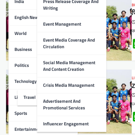
India
Press Release Coverage And
B
Writing
ज
English News
Event Management
उद
World
Event Media Coverage And
Circulation
Business
Social Media Management
Politics
And Content Creation
L
Technology
Z
Crisis Media Management
Lifestyle
Travel
Advertisement And
U
Promotional Services
Sports
Influencer Engagement
Entertainment