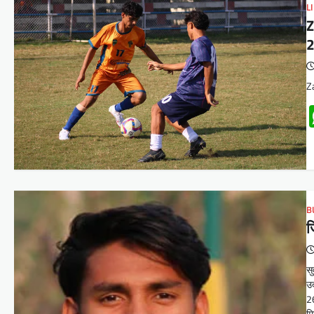
L
Z
Z
B
ज
सु
उद
26
मि