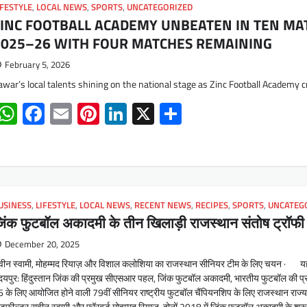
IFESTYLE
,
LOCAL NEWS
,
SPORTS
,
UNCATEGORIZED
INC FOOTBALL ACADEMY UNBEATEN IN TEN MATC
2025–26 WITH FOUR MATCHES REMAINING
February 5, 2026
awar’s local talents shining on the national stage as Zinc Football Academy
WhatsApp
Facebook
Email
Pinterest
LinkedIn
X
Share
USINESS
,
LIFESTYLE
,
LOCAL NEWS
,
RECENT NEWS
,
RECIPES
,
SPORTS
,
UNCATEG
िंक फुटबॉल अकादमी के तीन खिलाड़ी राजस्थान संतोष ट्रॉफी 
December 20, 2025
वीन स्वामी, मोहम्मद रियाज़ और विशाल कलोशिया का राजस्थान सीनियर टीम के लिए चयन · यह
यपुर: हिंदुस्तान जिंक की प्रमुख सीएसआर पहल, जिंक फुटबॉल अकादमी, भारतीय फुटबॉल की प्रत
 के लिए आयोजित होने वाली 79वीं सीनियर राष्ट्रीय फुटबॉल चैंपियनशिप के लिए राजस्थान राज्य ट
डफील्डर सुवीन स्वामी और फॉरवर्ड मोहम्मद रियाज, दोनों 2018 में जिंक फुटबॉल अकादमी के शुरूआ