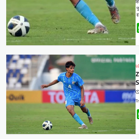
हि
फु
इस
L
T