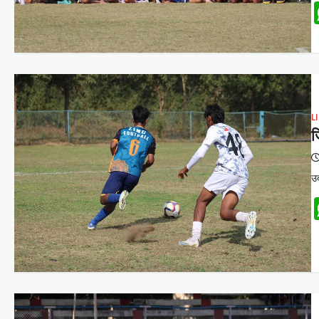
L
ज
उद