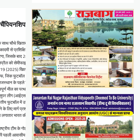
चैंपियनशिप के लिए भारत की अंडर-20 टीम में
े साथ चौथे खिताब पर
कादमी से प्रशिक्षित मोहम्मद कैफ को मालदीव में होने वाली आगामी सैफ अंडर-20 चैंपियनशिप 2026
ा, जिसके बाद 28 मार्च को बांग्लादेश के खिलाफ मैच होगा।
 1 अप्रैल को सेमीफाइनल में पहुंचेंगी, जबकि फाइनल 3 अप्रैल को होगा।
5) खिताब जीतकर तीन बार के सैफ चैंपियन के रूप में टूर्नामेंट में प्रवेश कर रहे हैं।
कैफ, जिंक फुटबॉल अकादमी के पहले बैच का हिस्सा थे, जिसकी शुरुआत 2018 में हुई थी।
ले राजस्थान के पहले खिलाड़ी बन गए।
वपूर्ण मील का पत्थर साबित हुए।
ुपर लीग (आईएसएल) क्लब हैदराबाद एफसी (अब स्पोर्टिंग क्लब दिल्ली) द्वारा साइन किया गया था।
तीय फुटबॉल में उनकी निरंतर प्रगति जारी है।
े लिए मार्ग प्रशस्त करने के प्रति जिंक फुटबॉल अकादमी की निरंतर प्रतिबद्धता को दर्शाता है
 ने लगातार भारत की आयु-
ाष्ट्रीय टीम के गोलकीपर राजरूप सरकार के हालिया प्रदर्शन ने भारतीय फुटबॉल के विकास में सार्
ारत की पहली आवासीय फुटबॉल अकादमी शुरू की है।