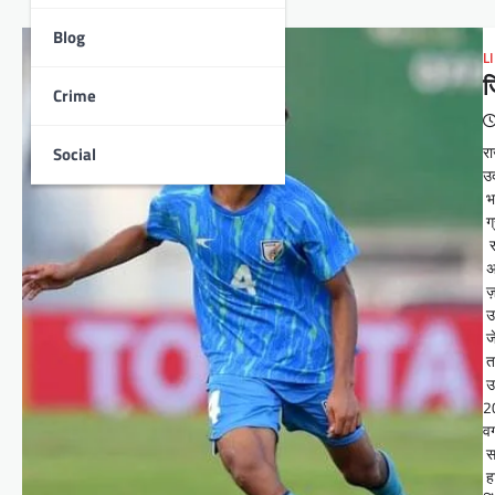
Blog
L
ज
Crime
रा
Social
उद
भा
ग्
रा
अब
ज़
उन
जे
तब
उन
20
वर
सा
हा