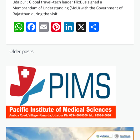
Udaipur : Global travel-tech leader FlixBus signed a
Memorandum of Understanding (MoU) with the Government of
Rajasthan during the visit…
WhatsApp
Facebook
Email
Pinterest
LinkedIn
X
Share
Posts
Older posts
navigation