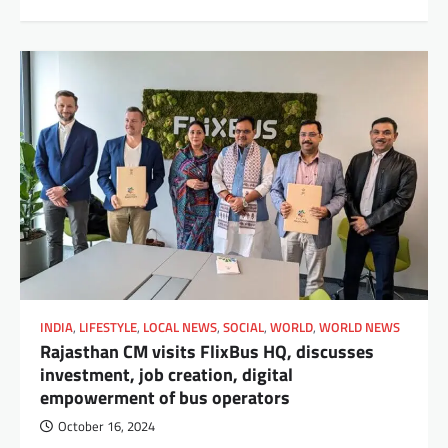
INDIA
,
LIFESTYLE
,
LOCAL NEWS
,
SOCIAL
,
WORLD
,
WORLD NEWS
Rajasthan CM visits FlixBus HQ, discusses
investment, job creation, digital
empowerment of bus operators
October 16, 2024