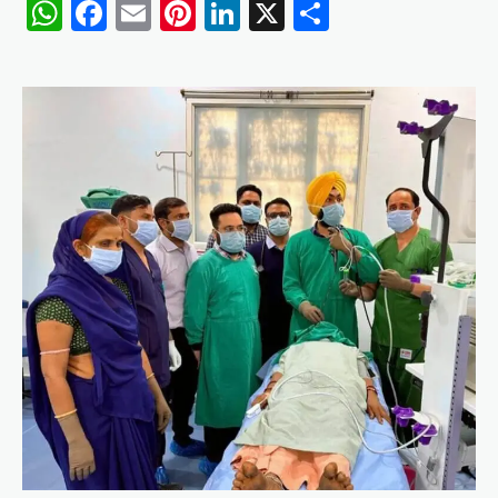
WhatsApp
Facebook
Email
Pinterest
LinkedIn
X
Share