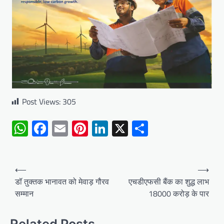
Post Views:
305
WhatsApp
Facebook
Email
Pinterest
LinkedIn
X
Share
Post
⟵
⟶
navigation
डॉ तुक्तक भानावत को मेवाड़ गौरव
एचडीएफसी बैंक का शुद्ध लाभ
सम्मान
18000 करोड़ के पार
Related Posts