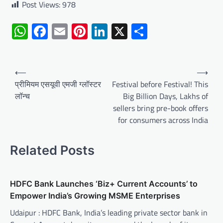
Post Views:
978
WhatsApp
Facebook
Email
Pinterest
LinkedIn
X
Share
Post
⟵
⟶
navigation
प्रीमियम एसयूवी एमजी ग्लॉस्टर
Festival before Festival! This
लॉन्च
Big Billion Days, Lakhs of
sellers bring pre-book offers
for consumers across India
Related Posts
HDFC Bank Launches ‘Biz+ Current Accounts’ to
Empower India’s Growing MSME Enterprises
Udaipur : HDFC Bank, India’s leading private sector bank in