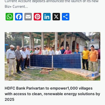
Current Account deposits announced the launch of its new
Biz+ Current…
WhatsApp
Facebook
Email
Pinterest
LinkedIn
X
Share
HDFC Bank Parivartan to empower1,000 villages
with access to clean, renewable energy solutions by
2025