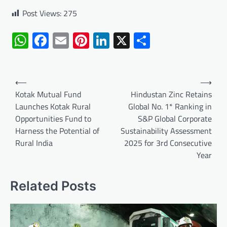
Post Views:
275
WhatsApp
Facebook
Email
Pinterest
LinkedIn
X
Share
Post
⟵
⟶
navigation
Kotak Mutual Fund
Hindustan Zinc Retains
Launches Kotak Rural
Global No. 1* Ranking in
Opportunities Fund to
S&P Global Corporate
Harness the Potential of
Sustainability Assessment
Rural India
2025 for 3rd Consecutive
Year
Related Posts