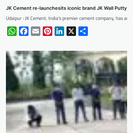
JK Cement re-launchesits iconic brand JK Wall Putty 
Udaipur : JK Cement, India’s premier cement company, has annou
WhatsApp
Facebook
Email
Pinterest
LinkedIn
X
Share